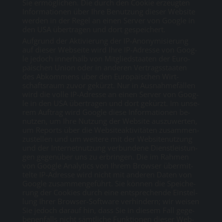
Sie er­mög­li­chen. Die durch den Coo­kie er­zeug­ten
In­for­ma­tio­nen über Ih­re Be­nut­zung die­ser Web­site
wer­den in der Re­gel an ei­nen Ser­ver von Goog­le in
den USA über­tra­gen und dort ge­spei­chert.
Auf­grund der Ak­ti­vie­rung der IP-An­ony­mi­sie­rung
auf die­ser Web­sei­te wird Ih­re IP-Adres­se von Goog­
le je­doch in­ner­halb von Mit­glied­staa­ten der Eu­ro­
päi­schen Uni­on oder in an­de­ren Ver­trags­staa­ten
des Ab­kom­mens über den Eu­ro­päi­schen Wirt­
schafts­raum zu­vor ge­kürzt. Nur in Aus­nah­me­fäl­len
wird die vol­le IP-Adres­se an ei­nen Ser­ver von Goog­
le in den USA über­tra­gen und dort ge­kürzt. Im un­se­
rem Auf­trag wird Goog­le die­se In­for­ma­tio­nen be­
nut­zen, um Ih­re Nut­zung der Web­site aus­zu­wer­ten,
um Re­ports über die Web­siteak­ti­vi­tä­ten zu­sam­men­
zu­stel­len und um wei­te­re mit der Web­sitenut­zung
und der In­ter­net­nut­zung ver­bun­de­ne Dienst­leis­tun­
gen ge­gen­über uns zu er­brin­gen. Die im Rah­men
von Goog­le Ana­ly­tics von Ih­rem Brow­ser über­mit­
tel­te IP-Adres­se wird nicht mit an­de­ren Da­ten von
Goog­le zu­sam­men­ge­führt. Sie kön­nen die Spei­che­
rung der Coo­kies durch ei­ne ent­spre­chen­de Ein­stel­
lung Ih­rer Brow­ser-Soft­ware ver­hin­dern; wir wei­sen
Sie je­doch dar­auf hin, dass Sie in die­sem Fall ge­ge­
be­nen­falls nicht sämt­li­che Funk­tio­nen die­ser Web­