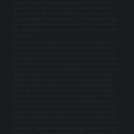
Web­site kei­ne Da­ten­über­tra­gung statt­fin­det. Erst
wenn Sie auf ein sol­ches Plu­gin kli­cken, baut Ihr
Brow­ser ei­ne di­rek­te Ver­bin­dung mit den Ser­vern
des je­wei­li­gen Netz­wer­kes auf. Der In­halt des Plug­
ins wird durch das Netz­werk di­rekt an Ih­ren Brow­
ser über­mit­telt und von die­sem in die Web­sei­te ein­
ge­bun­den.
So­fern die­se Netz­wer­ke ih­ren Sitz au­ßer­halb der EU
bzw. des EWR ha­ben, kön­nen wir da­her nicht aus­
schlie­ßen, dass Ih­re Da­ten an ei­nen Ser­ver au­ßer­
halb der EU/des EWR über­tra­gen und dort ver­ar­bei­
tet wer­den. Wir ha­ben kei­nen Ein­fluss auf den Um­
fang der Da­ten, die das je­wei­li­ge Netz­werk mit Hil­fe
die­ses Plug­ins er­hebt und in­for­mie­ren Sie da­her
ent­spre­chend un­se­res Kennt­nis­stan­des: Durch die
Ein­bin­dung des Plug­ins er­hält das je­wei­li­ge Netz­
werk die In­for­ma­ti­on, dass Sie die ent­spre­chen­de
Sei­te un­se­res In­ter­net­auf­tritts auf­ge­ru­fen ha­ben.
Sind Sie bei ei­nem der Netz­wer­ke ein­ge­loggt, kann
die­ses Netz­werk die­se In­for­ma­ti­on Ih­rem Pro­fil zu­
ord­nen. Wenn Sie nicht möch­ten, dass das Netz­
werk In­for­ma­tio­nen über Ih­ren Be­such un­se­res In­
ter­net­auf­tritts er­hebt, müs­sen Sie sich da­her vor­her
aus­log­gen. Es be­steht al­ler­dings grund­sätz­lich die
Mög­lich­keit, dass das Netz­werk Ih­re IP-Adres­se in