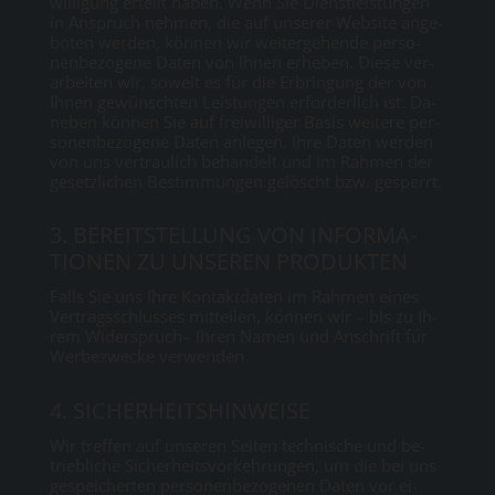
wil­li­gung er­teilt ha­ben. Wenn Sie Dienst­leis­tun­gen
in An­spruch neh­men, die auf un­se­rer Web­site an­ge­
bo­ten wer­den, kön­nen wir wei­ter­ge­hen­de per­so­
nen­be­zo­ge­ne Da­ten von Ih­nen er­he­ben. Die­se ver­
ar­bei­ten wir, so­weit es für die Er­brin­gung der von
Ih­nen ge­wünsch­ten Leis­tun­gen er­for­der­lich ist. Da­
ne­ben kön­nen Sie auf frei­wil­li­ger Ba­sis wei­te­re per­
so­nen­be­zo­ge­ne Da­ten an­le­gen. Ih­re Da­ten wer­den
von uns ver­trau­lich be­han­delt und im Rah­men der
ge­setz­li­chen Be­stim­mun­gen ge­löscht bzw. ge­sperrt.
3. BE­REIT­STEL­LUNG VON IN­FOR­MA­
TIO­NEN ZU UN­SE­REN PRO­DUK­TEN
Falls Sie uns Ih­re Kon­takt­da­ten im Rah­men ei­nes
Ver­trags­schlus­ses mit­tei­len, kön­nen wir – bis zu Ih­
rem Wi­der­spruch– Ih­ren Na­men und An­schrift für
Wer­be­zwe­cke ver­wen­den
4. SI­CHER­HEITS­HIN­WEI­SE
Wir tref­fen auf un­se­ren Sei­ten tech­ni­sche und be­
trieb­li­che Si­cher­heits­vor­keh­run­gen, um die bei uns
ge­spei­cher­ten per­so­nen­be­zo­ge­nen Da­ten vor ei­