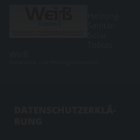
Heizung-
Sanitär-
Solar
Tobias
Weiß
Installateur- und Heizungsbaumeister
DA­TEN­SCHUTZ­ER­KLÄ­
RUNG