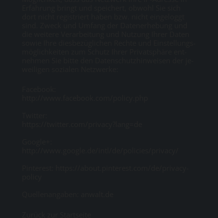
Er­fah­rung bringt und spei­chert, ob­wohl Sie sich
dort nicht re­gis­triert ha­ben bzw. nicht ein­ge­loggt
sind. Zweck und Um­fang der Da­ten­er­he­bung und
die wei­te­re Ver­ar­bei­tung und Nut­zung Ih­rer Da­ten
so­wie Ih­re dies­be­züg­li­chen Rech­te und Ein­stel­lungs­
mög­lich­kei­ten zum Schutz Ih­rer Pri­vat­sphä­re ent­
neh­men Sie bit­te den Da­ten­schutz­hin­wei­sen der je­
wei­li­gen so­zia­len Netz­wer­ke:
Facebook:
http://www.facebook.com/policy.php
Twitter:
https://twitter.com/privacy?lang=de
Google+:
http://www.google.de/intl/de/policies/privacy/
Pinterest:
https://about.pinterest.com/de/privacy-
policy
Quellenangaben:
anwalt.de
Zurück zur Startseite