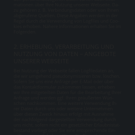
ma­tio­nen über Ih­re Nut­zung un­se­rer Web­sei­te. Da­
zu ge­hö­ren z. B. Ver­bin­dungs­da­ten oder von Ih­nen
ab­ge­ru­fe­ne Quel­len. Die­se An­ga­ben wer­den in der
Re­gel durch die Ver­wen­dung von Log­files und Coo­
kies er­ho­ben. Nä­he­re In­for­ma­tio­nen er­hal­ten Sie im
Fol­gen­den.
2. ER­HE­BUNG, VER­AR­BEI­TUNG UND
NUT­ZUNG VON DA­TEN – AN­GE­BO­TE
UN­SE­RER WEB­SEI­TE
Bei Nut­zung der Web­sei­te fal­len Log­fi­le­da­ten an,
die wir um­ge­hend pseud­ony­mi­sie­ren bzw. lö­schen.
So­fern Sie uns ei­ne An­fra­ge per E-Mail oder über
das Kon­takt­for­mu­lar zu­kom­men las­sen, er­he­ben
wir Ih­re mit­ge­teil­ten Da­ten für die Be­ar­bei­tung Ih­rer
An­fra­ge und wer­den ggf. Ih­ren ge­äu­ßer­ten Wün­
schen nach­kom­men. Ei­ne wei­te­re Ver­wen­dung Ih­
rer Da­ten durch uns oder wei­te­re Un­ter­neh­men
über die­sen Zweck hin­aus er­folgt mit Aus­nah­me
der nach­fol­gend dar­ge­stell­ten Ver­wen­dung durch
uns nicht, so­fern nicht ein ge­setz­li­cher Er­laub­nistat­
be­stand vor­liegt oder Sie ei­ne ent­spre­chen­de Ein­