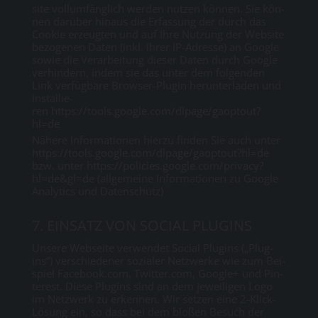
site voll­um­fäng­lich wer­den nut­zen kön­nen. Sie kön­
nen dar­über hin­aus die Er­fas­sung der durch das
Coo­kie er­zeug­ten und auf Ih­re Nut­zung der Web­site
be­zo­ge­nen Da­ten (inkl. Ih­rer IP-Adres­se) an Goog­le
so­wie die Ver­ar­bei­tung die­ser Da­ten durch Goog­le
ver­hin­dern, in­dem sie das un­ter dem fol­gen­den
Link ver­füg­ba­re Brow­ser-Plu­gin her­un­ter­la­den und
in­stal­lie­
ren
https://tools.google.com/dlpage/gaoptout?
hl=de
Nä­he­re In­for­ma­tio­nen hier­zu fin­den Sie auch un­ter
https://tools.google.com/dlpage/gaoptout?hl=de
bzw. un­ter
https://policies.google.com/privacy?
hl=de&gl=de
(all­ge­mei­ne In­for­ma­tio­nen zu Goog­le
Ana­ly­tics und Da­ten­schutz)
7. EIN­SATZ VON SO­CI­AL PLUG­INS
Un­se­re Web­sei­te ver­wen­det So­ci­al Plug­ins („Plug­
ins“) ver­schie­de­ner so­zia­ler Netz­wer­ke wie zum Bei­
spiel Face­book.com, Twit­ter.com, Goog­le+ und Pin­
te­rest. Die­se Plug­ins sind an dem je­wei­li­gen Lo­go
im Netz­werk zu er­ken­nen. Wir set­zen ei­ne 2-Klick-
Lö­sung ein, so dass bei dem blo­ßen Be­such der