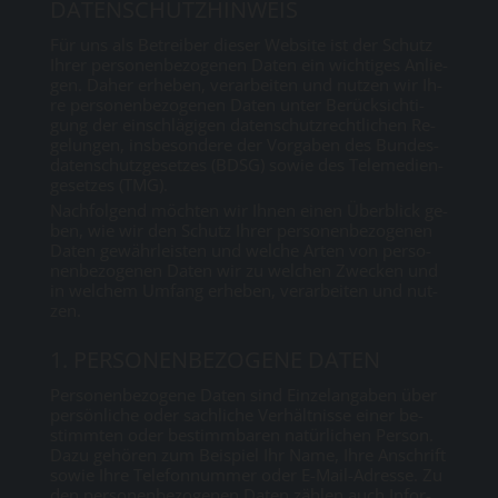
DA­TEN­SCHUTZ­HIN­WEIS
Für uns als Be­trei­ber die­ser Web­site ist der Schutz
Ih­rer per­so­nen­be­zo­ge­nen Da­ten ein wich­ti­ges An­lie­
gen. Da­her er­he­ben, ver­ar­bei­ten und nut­zen wir Ih­
re per­so­nen­be­zo­ge­nen Da­ten un­ter Be­rück­sich­ti­
gung der ein­schlä­gi­gen da­ten­schutz­recht­li­chen Re­
ge­lun­gen, ins­be­son­de­re der Vor­ga­ben des Bun­des­
da­ten­schutz­ge­set­zes (BDSG) so­wie des Te­le­me­di­en­
ge­set­zes (TMG).
Nach­fol­gend möch­ten wir Ih­nen ei­nen Über­blick ge­
ben, wie wir den Schutz Ih­rer per­so­nen­be­zo­ge­nen
Da­ten ge­währ­leis­ten und wel­che Ar­ten von per­so­
nen­be­zo­ge­nen Da­ten wir zu wel­chen Zwe­cken und
in wel­chem Um­fang er­he­ben, ver­ar­bei­ten und nut­
zen.
1. PER­SO­NEN­BE­ZO­GE­NE DA­TEN
Per­so­nen­be­zo­ge­ne Da­ten sind Ein­zel­an­ga­ben über
per­sön­li­che oder sach­li­che Ver­hält­nis­se ei­ner be­
stimm­ten oder be­stimm­ba­ren na­tür­li­chen Per­son.
Da­zu ge­hö­ren zum Bei­spiel Ihr Na­me, Ih­re An­schrift
so­wie Ih­re Te­le­fon­num­mer oder E-Mail-Adres­se. Zu
den per­so­nen­be­zo­ge­nen Da­ten zäh­len auch In­for­