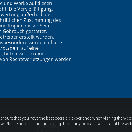
lte und Werke auf diesen
t. Die Vervielfältigung,
erwertung außerhalb der
hriftlichen Zustimmung des
und Kopien dieser Seite
n Gebrauch gestattet.
etreiber erstellt wurden,
Insbesondere werden Inhalte
 trotzdem auf eine
 bitten wir um einen
 von Rechtsverletzungen werden
ensure that you have the best possible experience when visiting the websit
w. Please note that not accepting third-party cookies will disrupt the web
Impressum
Datenschutz