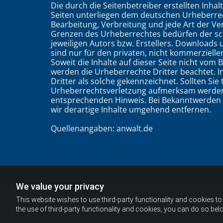
Die durch die Seitenbetreiber erstellten Inha
Seiten unterliegen dem deutschen Urheberrech
Bearbeitung, Verbreitung und jede Art der V
Grenzen des Urheberrechtes bedürfen der sc
jeweiligen Autors bzw. Erstellers. Downloads 
sind nur für den privaten, nicht kommerzielle
Soweit die Inhalte auf dieser Seite nicht vom B
werden die Urheberrechte Dritter beachtet. 
Dritter als solche gekennzeichnet. Sollten Sie
Urheberrechtsverletzung aufmerksam werden,
entsprechenden Hinweis. Bei Bekanntwerden
wir derartige Inhalte umgehend entfernen.
Quellenangaben: anwalt.de
We value your privacy
This website wishes to use third-party functionality and cookies to 
the use of third-party functionality and cookies, you can do so belo