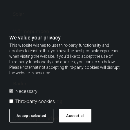
Solar
Wärmepumpen
We value your privacy
This website wishes to use third-party functionality and
Heizungsbau & -Wartung
cookies to ensure that you have the best possible experience
when visiting the website. If you'd like to accept the use of
third-party functionality and cookies, you can do so below.
Sanitäranlagen
Please note that not accepting third-party cookies will disrupt
the website experience.
Bäder
Necessary
Schornsteinsanierung
Third-party cookies
Accept selected
Accept all
Dachklempnerarbeiten